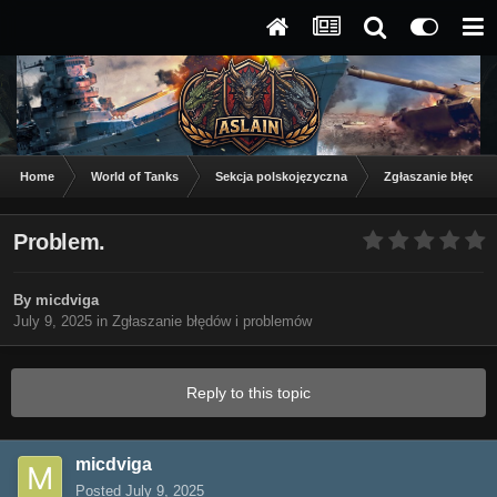
Home
World of Tanks
Sekcja polskojęzyczna
Zgłaszanie błędów
Problem.
By
micdviga
July 9, 2025
in
Zgłaszanie błędów i problemów
Reply to this topic
micdviga
Posted
July 9, 2025