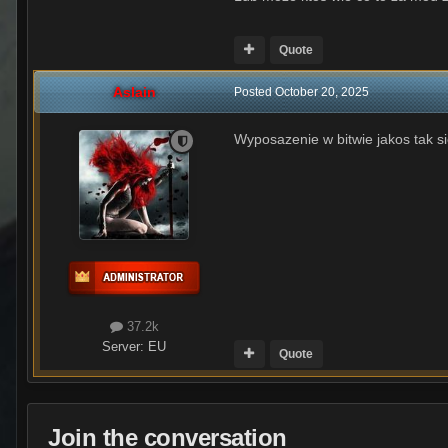
Quote
Aslain
Posted
October 20, 2025
Wyposazenie w bitwie jakos tak s
37.2k
Server:
EU
Quote
Join the conversation