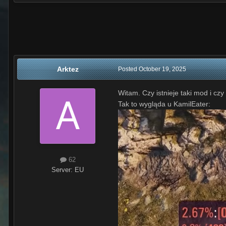
Arktez
Posted
October 19, 2025
Witam. Czy istnieje taki mod i c
Tak to wygląda u KamilEater:
62
Server:
EU