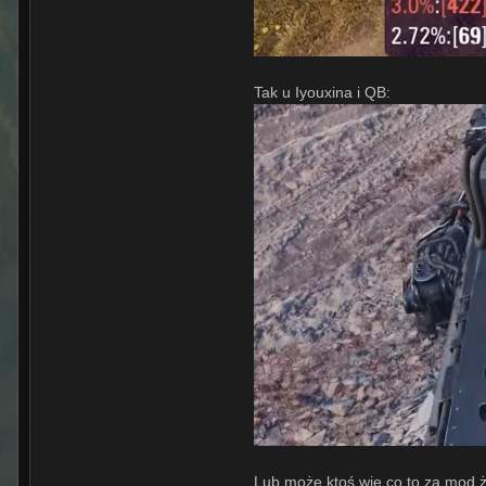
Tak u Iyouxina i QB:
Lub może ktoś wie co to za mod 