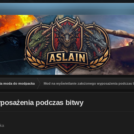
ia moda do modpacka
Mod na wyświetlanie założonego wyposażenia podczas 
posażenia podczas bitwy
ka