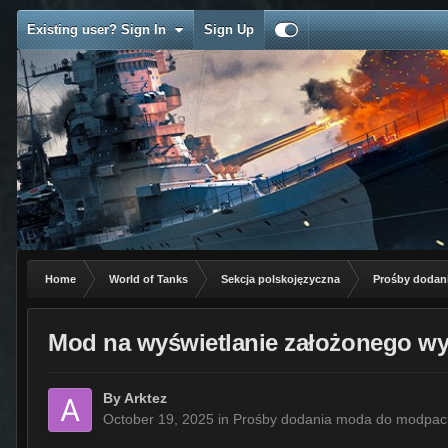
Existing user? Sign In
Sign Up
Home
World of Tanks
Sekcja polskojęzyczna
Prośby dodan
Mod na wyświetlanie założonego wy
By
Arktez
October 19, 2025
in
Prośby dodania moda do modpac