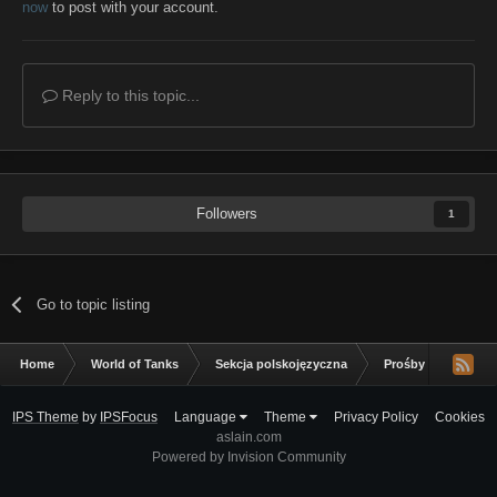
now
to post with your account.
Reply to this topic...
Followers
1
Go to topic listing
Home
World of Tanks
Sekcja polskojęzyczna
Prośby dodania m
IPS Theme
by
IPSFocus
Language
Theme
Privacy Policy
Cookies
aslain.com
Powered by Invision Community