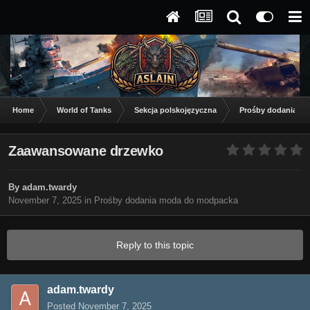
Home
World of Tanks
Sekcja polskojęzyczna
Prośby dodania m
Zaawansowane drzewko
By
adam.twardy
November 7, 2025
in
Prośby dodania moda do modpacka
Reply to this topic
adam.twardy
Posted
November 7, 2025