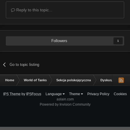
Reply to this topic...
Followers
1
Go to topic listing
Home
World of Tanks
Sekcja polskojęzyczna
Dyskusja ogólna
IPS Theme
by
IPSFocus
Language
Theme
Privacy Policy
Cookies
aslain.com
Powered by Invision Community