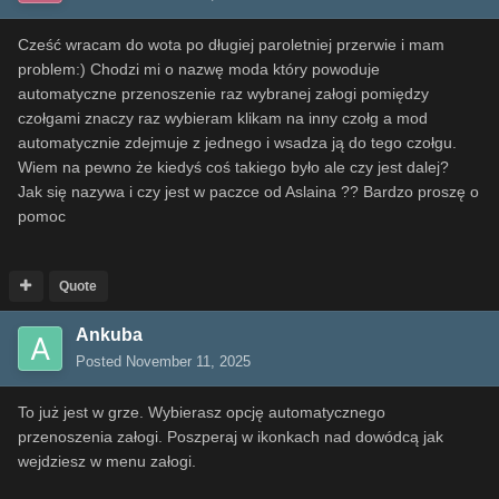
Cześć wracam do wota po długiej paroletniej przerwie i mam
problem:) Chodzi mi o nazwę moda który powoduje
automatyczne przenoszenie raz wybranej załogi pomiędzy
czołgami znaczy raz wybieram klikam na inny czołg a mod
automatycznie zdejmuje z jednego i wsadza ją do tego czołgu.
Wiem na pewno że kiedyś coś takiego było ale czy jest dalej?
Jak się nazywa i czy jest w paczce od Aslaina ?? Bardzo proszę o
pomoc
Quote
Ankuba
Posted
November 11, 2025
To już jest w grze. Wybierasz opcję automatycznego
przenoszenia załogi. Poszperaj w ikonkach nad dowódcą jak
wejdziesz w menu załogi.