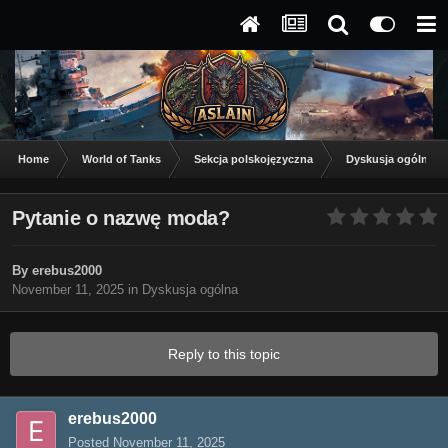
Home
World of Tanks
Sekcja polskojęzyczna
Dyskusja ogólna
Pytanie o nazwę moda?
By
erebus2000
November 11, 2025
in
Dyskusja ogólna
Reply to this topic
erebus2000
Posted
November 11, 2025