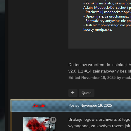
Do testow wrocilem do
instalacji
v2.0.1.1 #14 zainstalowany bez bl
Edited
November 19, 2025
by madz
Quote
Aslain
Posted
November 19, 2025
Brakuje logow z archivera. Z teg
wymagane, za kazdym razem jak 