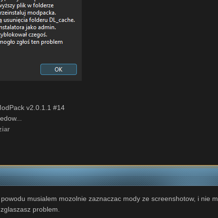
 ModPack v2.0.1.1 #14
edow...
iar
o powodu musialem mozolnie zaznaczac mody ze screenshotow, i nie ma
zglaszasz problem.