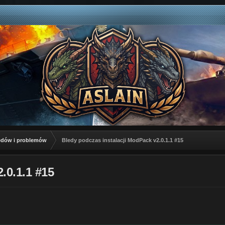
łędów i problemów
Bledy podczas instalacji ModPack v2.0.1.1 #15
.0.1.1 #15