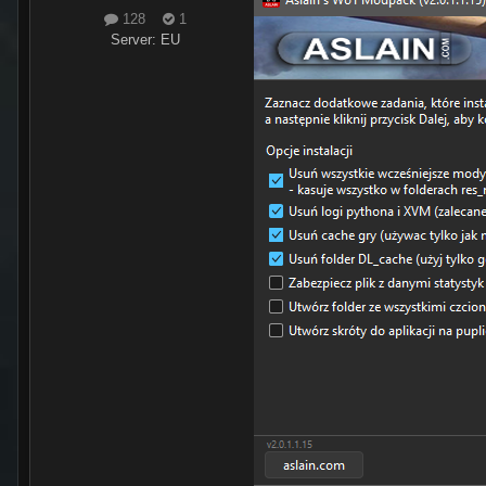
128
1
Server:
EU