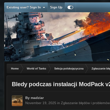
Existing user? Sign In
Sign Up
Home
World of Tanks
Sekcja polskojęzyczna
Zgłaszanie b
Bledy podczas instalacji ModPack v2
By
madziar
November 19, 2025
in
Zgłaszanie błędów i problemów