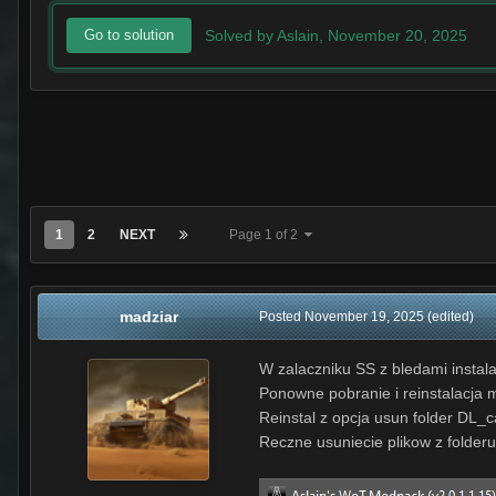
Solved by Aslain,
November 20, 2025
Go to solution
1
2
NEXT
Page 1 of 2
madziar
Posted
November 19, 2025
(edited)
W zalaczniku SS z bledami instala
Ponowne pobranie i reinstalacja 
Reinstal z opcja usun folder DL_c
Reczne usuniecie plikow z folder