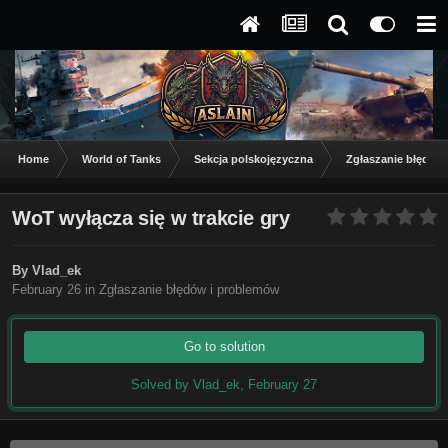
Home
World of Tanks
Sekcja polskojęzyczna
Zgłaszanie błędów
WoT wyłącza się w trakcie gry
By
Vlad_ek
February 26
in
Zgłaszanie błędów i problemów
Go to solution
Solved by Vlad_ek,
February 27