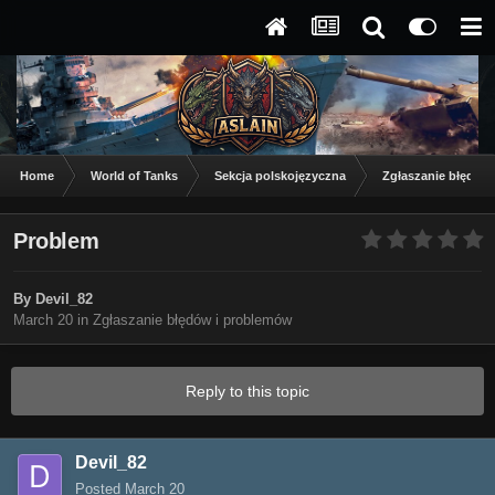
Home
World of Tanks
Sekcja polskojęzyczna
Zgłaszanie błędów
Problem
By
Devil_82
March 20
in
Zgłaszanie błędów i problemów
Reply to this topic
Devil_82
Posted
March 20