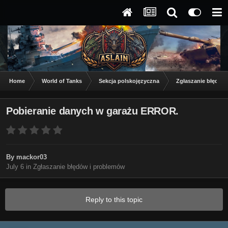
Home
World of Tanks
Sekcja polskojęzyczna
Zgłaszanie błędów
Pobieranie danych w garażu ERROR.
By
mackor03
July 6
in
Zgłaszanie błędów i problemów
Reply to this topic