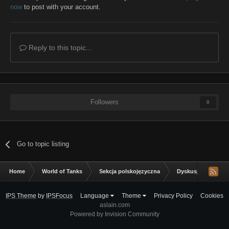
now
to post with your account.
Reply to this topic...
Followers
0
Go to topic listing
Home
World of Tanks
Sekcja polskojęzyczna
Dyskusja ogólna
IPS Theme
by
IPSFocus
Language
Theme
Privacy Policy
Cookies
aslain.com
Powered by Invision Community