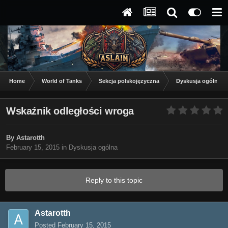
Home
World of Tanks
Sekcja polskojęzyczna
Dyskusja ogólna
Wskaźnik odległości wroga
By
Astarotth
February 15, 2015
in
Dyskusja ogólna
Reply to this topic
Astarotth
Posted
February 15, 2015