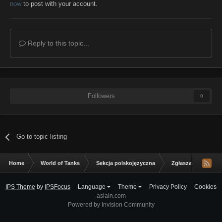
now
to post with your account.
Reply to this topic...
Followers
0
Go to topic listing
Home
World of Tanks
Sekcja polskojęzyczna
Zgłaszanie błędów
IPS Theme
by
IPSFocus
Language
Theme
Privacy Policy
Cookies
aslain.com
Powered by Invision Community