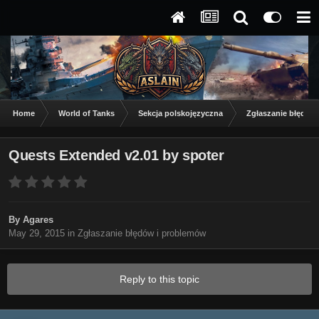
Home
World of Tanks
Sekcja polskojęzyczna
Zgłaszanie błędów
Quests Extended v2.01 by spoter
By
Agares
May 29, 2015
in
Zgłaszanie błędów i problemów
Reply to this topic