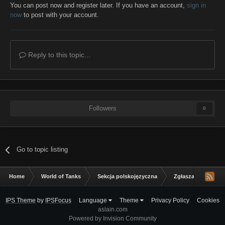
You can post now and register later. If you have an account,
sign in
now
to post with your account.
Reply to this topic...
Followers
0
Go to topic listing
Home
World of Tanks
Sekcja polskojęzyczna
Zgłaszanie błędów
IPS Theme
by
IPSFocus
Language
Theme
Privacy Policy
Cookies
aslain.com
Powered by Invision Community