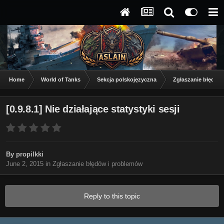
Home
World of Tanks
Sekcja polskojęzyczna
Zgłaszanie błędów
[0.9.8.1] Nie działające statystyki sesji
By
propilkki
June 2, 2015
in
Zgłaszanie błędów i problemów
Reply to this topic