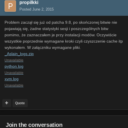
propilkki
Posted
June 2, 2015
Problem zaczął się już od patcha 9.8, po skończonej bitwie nie
pojawiają się, żadne statystyki sesji i poszczególnych bitw
pomimo, że zaznaczałem je przy instalacji modów. Oczywiście
wszystkie poprzednie wymagane kroki czyli czyszczenie cache itp
wykonałem. W załączniku wymagane pliki.
_Aslain_logs.zip
Unavailable
python.log
Unavailable
xvm.log
Unavailable
Quote
Join the conversation