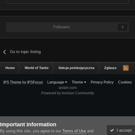
Followers
0
Go to topic listing
Home
World of Tanks
Sekcja polskojęzyczna
Zgłaszanie błędów
IPS Theme
by
IPSFocus
Language
Theme
Privacy Policy
Cookies
aslain.com
Powered by Invision Community
Important Information
I accept
By using this site, you agree to our
Terms of Use
and