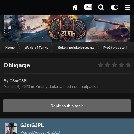
Home
World of Tanks
Sekcja polskojęzyczna
Prośby dodania m
Obligacje
By
G3orG3PL
August 4, 2020
in
Prośby dodania moda do modpacka
Reply to this topic
G3orG3PL
Posted
August 4, 2020