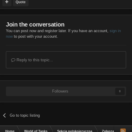
Quote
Join the conversation
You can post now and register later. If you have an account,
sign in
now
to post with your account.
Reply to this topic...
Followers
0
Go to topic listing
Home
World of Tanks
Sekcja polskojęzyczna
Zgłaszanie błędów