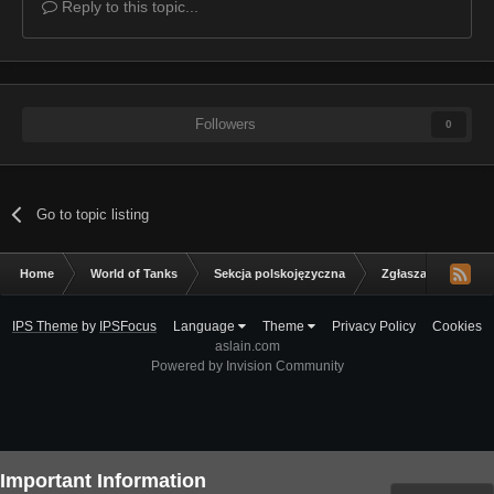
Reply to this topic...
Followers
0
Go to topic listing
Home
World of Tanks
Sekcja polskojęzyczna
Zgłaszanie błędów
IPS Theme
by
IPSFocus
Language
Theme
Privacy Policy
Cookies
aslain.com
Powered by Invision Community
Important Information