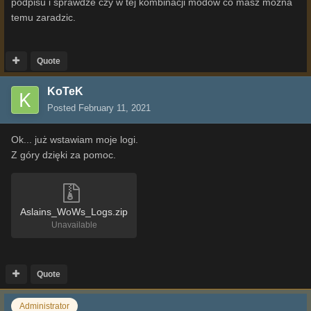
podpisu i sprawdze czy w tej kombinacji modow co masz mozna
temu zaradzic.
Quote
KoTeK
Posted
February 11, 2021
Ok... już wstawiam moje logi.
Z góry dzięki za pomoc.
Aslains_WoWs_Logs.zip
Unavailable
Quote
Administrator