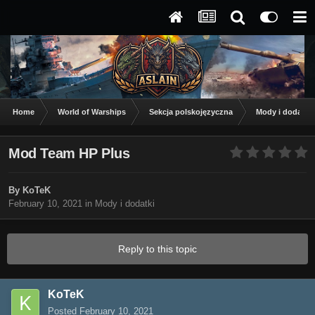
Home
World of Warships
Sekcja polskojęzyczna
Mody i dodatki
Mod Team HP Plus
By
KoTeK
February 10, 2021
in
Mody i dodatki
Reply to this topic
KoTeK
Posted
February 10, 2021