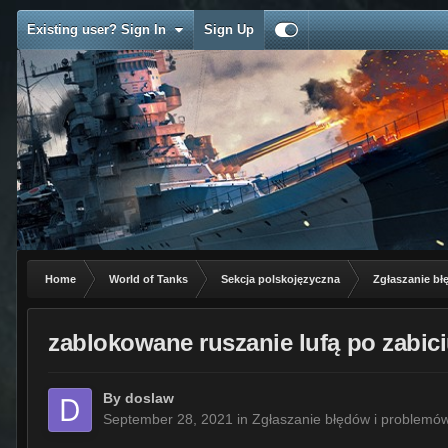
Existing user? Sign In
Sign Up
Home
World of Tanks
Sekcja polskojęzyczna
Zgłaszanie b
zablokowane ruszanie lufą po zabici
By
doslaw
September 28, 2021
in
Zgłaszanie błędów i problemó