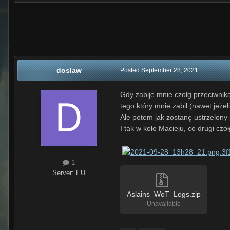
doslaw
Posted
September 28, 2021
Gdy zabije mnie czołg przeciwni
tego który mnie zabił (nawet jeżel
Ale potem jak zostanę ustrzelony
I tak w koło Macieju, co drugi c
1
Server:
EU
Aslains_WoT_Logs.zip
Unavailable