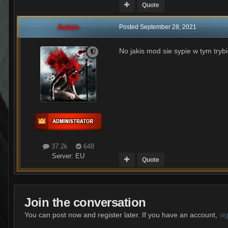
Quote
Aslain
Posted
September 28, 2021
No jakis mod sie sypie w tym tryb
37.2k
648
Server:
EU
Quote
Join the conversation
You can post now and register later. If you have an account,
si