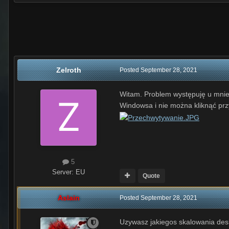
Zelroth
Posted
September 28, 2021
Witam. Problem występuję u mnie 
Windowsa i nie można kliknąć przy
5
Server:
EU
Quote
Aslain
Posted
September 28, 2021
Uzywasz jakiegos skalowania desk