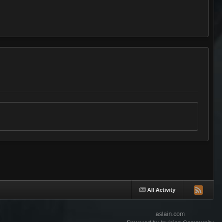
All Activity
aslain.com