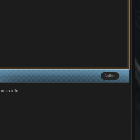
Author
x za info.