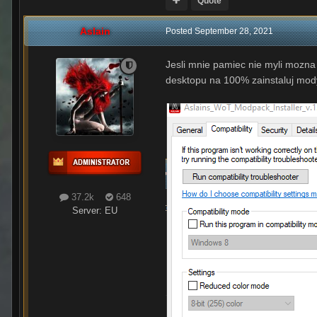
Quote
Aslain
Posted
September 28, 2021
Jesli mnie pamiec nie myli mozna 
desktopu na 100% zainstaluj mody
37.2k
648
Server:
EU