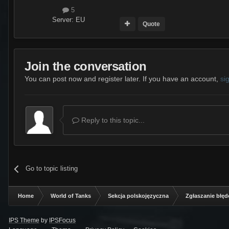
5
Server:
EU
Quote
Join the conversation
You can post now and register later. If you have an account,
si
Reply to this topic...
Go to topic listing
Home
World of Tanks
Sekcja polskojęzyczna
Zgłaszanie błę
IPS Theme
by
IPSFocus