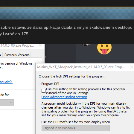
sobie ustawic ze dana aplikacja dziala z innym skalowaniem desktopu. P
 i wróć do 175.