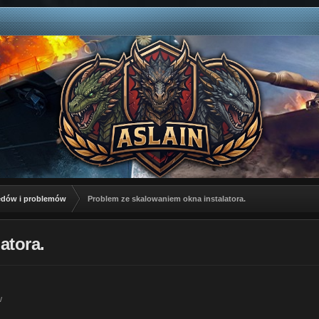
łędów i problemów
Problem ze skalowaniem okna instalatora.
atora.
w