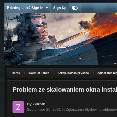
Existing user? Sign In
Sign Up
Home
World of Tanks
Sekcja polskojęzyczna
Zgłaszanie b
Problem ze skalowaniem okna instal
By
Zelroth
September 28, 2021
in
Zgłaszanie błędów i problemó