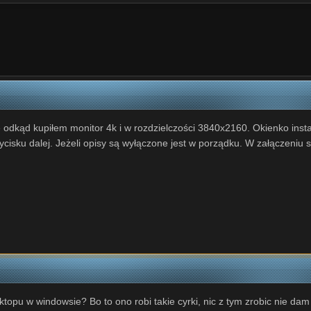
odkąd kupiłem monitor 4k i w rozdzielczości 3840x2160. Okienko inst
cisku dalej. Jeżeli opisy są wyłączone jest w porządku. W załączeniu 
topu w windowsie? Bo to ono robi takie cyrki, nic z tym zrobic nie da