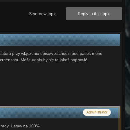
Start new topic
Reply to this topic
alatora przy włączeniu opisów zachodzi pod pasek menu
screenshot. Może udało by się to jakoś naprawić.
Administrator
m rady. Ustaw na 100%.