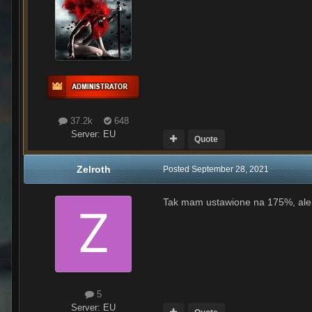
37.2k
648
Server:
EU
Quote
Zelroth
Posted
September 28, 2021
Tak mam ustawione na 175%, ale m
5
Server:
EU