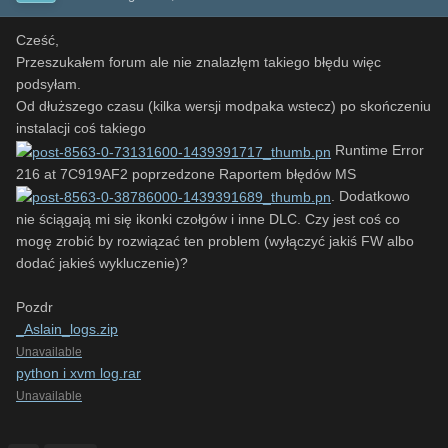
Cześć,
Przeszukałem forum ale nie znalazłęm takiego błędu więc
podsyłam.
Od dłuższego czasu (kilka wersji modpaka wstecz) po skończeniu
instalacji coś takiego
Runtime Error
216 at 7C919AF2 poprzedzone Raportem błędów MS
. Dodatkowo
nie ściągają mi się ikonki czołgów i inne DLC. Czy jest coś co
mogę zrobić by rozwiązać ten problem (wyłączyć jakiś FW albo
dodać jakieś wykluczenie)?
Pozdr
_Aslain_logs.zip
Unavailable
python i xvm log.rar
Unavailable