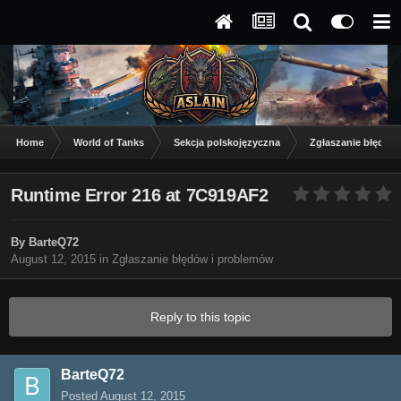
Home
World of Tanks
Sekcja polskojęzyczna
Zgłaszanie błędów
Runtime Error 216 at 7C919AF2
By
BarteQ72
August 12, 2015
in
Zgłaszanie błędów i problemów
Reply to this topic
BarteQ72
Posted
August 12, 2015