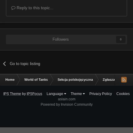
Reply to this topic...
Followers
0
Go to topic listing
Home
World of Tanks
Sekcja polskojęzyczna
Zgłaszanie błędów
IPS Theme
by
IPSFocus
Language
Theme
Privacy Policy
Cookies
aslain.com
Powered by Invision Community