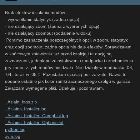
Brak efektów działania modów:
- wyświetlanie statystyk (żadna opcja),
- nie działający zoom (żadna z wybranych opcji),
- nie działajacy zoomout (oddalenie widoku)
Pomimo zaznaczenia poszczególnych opcji w zoom, statystyk
oraz opcji zoomout, żadna opcja nie daje efektów. Sprawdzałem
w końcowym zstawieniu tuż przed istalcją i te opcję są
zaznaczone, jednak po zainstalowaniu modpacka i uruchomieniu
gry żaden z tych modów nie działa. Nie działały w modpacku .03,
.04 i teraz w .05.1. Pozostałęm działają bez zarzutu. Nawet te
dodane ostatnio jak kolor ramki zaznaczonego czołgu w garażu.
Załączam wymagane pliki. Dziekuję i pozdrawiam.
_Aslain_logs.zip
_Aslains_Installer.log
_Aslains_Installer_CompList.log
_Aslains_Installer_Options.inf
python.log
xvm.log