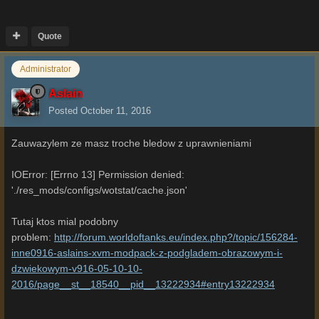
Quote
Administrator
Aslain
Posted
October 11, 2016
Zauwazylem ze masz troche bledow z uprawnieniami
IOError: [Errno 13] Permission denied:
'./res_mods/configs/wotstat/cache.json'
Tutaj ktos mial podobny
problem:
http://forum.worldoftanks.eu/index.php?/topic/156284-
inne0916-aslains-xvm-modpack-z-podgladem-obrazowym-i-
dzwiekowym-v916-05-10-10-
2016/page__st__18540__pid__13222934#entry13222934