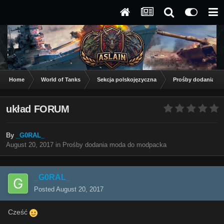
Home
World of Tanks
Sekcja polskojęzyczna
Prośby dodania m
układ FORUM
By
_G0RAL_
August 20, 2017
in
Prośby dodania moda do modpacka
_G0RAL_
Posted
August 20, 2017
Cześć