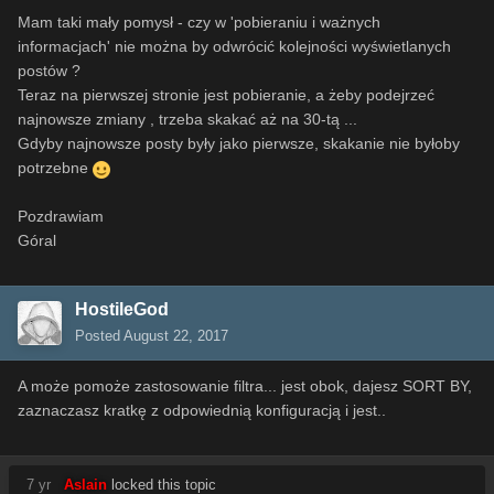
Mam taki mały pomysł - czy w 'pobieraniu i ważnych
informacjach' nie można by odwrócić kolejności wyświetlanych
postów ?
Teraz na pierwszej stronie jest pobieranie, a żeby podejrzeć
najnowsze zmiany , trzeba skakać aż na 30-tą ...
Gdyby najnowsze posty były jako pierwsze, skakanie nie byłoby
potrzebne
Pozdrawiam
Góral
HostileGod
Posted
August 22, 2017
A może pomoże zastosowanie filtra... jest obok, dajesz SORT BY,
zaznaczasz kratkę z odpowiednią konfiguracją i jest..
7 yr
Aslain
locked this topic