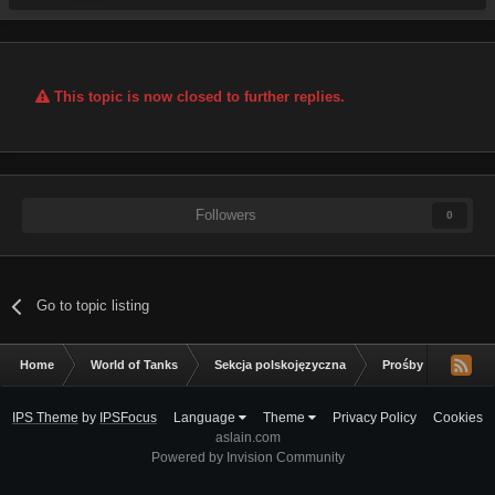
This topic is now closed to further replies.
Followers
0
Go to topic listing
Home
World of Tanks
Sekcja polskojęzyczna
Prośby dodania m
IPS Theme
by
IPSFocus
Language
Theme
Privacy Policy
Cookies
aslain.com
Powered by Invision Community