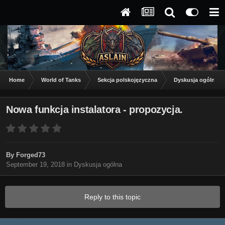
Home
World of Tanks
Sekcja polskojęzyczna
Dyskusja ogólna
Nowa funkcja instalatora - propozycja.
By
Forged73
September 19, 2018
in
Dyskusja ogólna
Reply to this topic