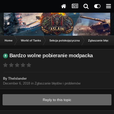
Home
World of Tanks
Sekcja polskojęzyczna
Zgłaszanie błędów
Bardzo wolne pobieranie modpacka
By
TheIslander
December 6, 2018
in
Zgłaszanie błędów i problemów
Reply to this topic