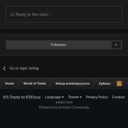
Reply to this topic...
Followers
1
Go to topic listing
Home
World of Tanks
Sekcja polskojęzyczna
Zgłaszanie błędów
IPS Theme
by
IPSFocus
Language
Theme
Privacy Policy
Cookies
aslain.com
Powered by Invision Community