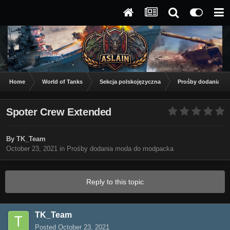
Home
World of Tanks
Sekcja polskojęzyczna
Prośby dodania m
Spoter Crew Extended
By
TK_Team
October 23, 2021
in
Prośby dodania moda do modpacka
Reply to this topic
TK_Team
Posted
October 23, 2021