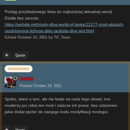
Podaję przykładowego linka do najbardziej aktualnej wersji.
Działa bez zarzutu.
https://wotsite.net/mody-dlya-world-of-tanks/12177-mod-ekipazh-
rasshirennoe-lichnoe-delo-tankista-dlya-wot.html
Edited
October 23, 2021
by TK_Team
Quote
Administrator
Aslain
Posted
October 24, 2021
Spoko, wiem o tym, ale nie bede na razie tego dawal, inni
moderzy juz robia ten mod i zalacze ich prace, bez udziwnien
jakie dodal spoter do swojego kodu modyfikacji modsgui.
Quote