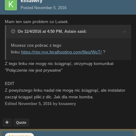
kssawery
Posted
November 5, 2016
Mam ten sam problem co Luisek.
On 11/4/2016 at 4:50 PM,
Aslain
said:
Mozesz cos pobrac z tego
linku
https://rtor.nyx.feralhosting.com/files/WoT/
?
Z tego linku nie mogę nic ściągnąć, otrzymuję komunikat
"Połączenie nie jest prywatne"
EDIT
Z powyższego linku nadal nie mogę nic ściągnąć, ale instalator
zaczął ściągać pliki z dlc. Jak dla mnie bomba.
Edited
November 5, 2016
by kssawery
Quote