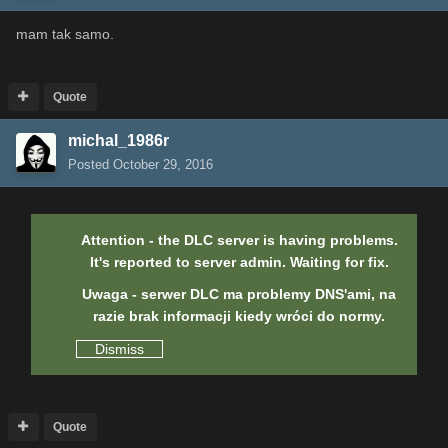
mam tak samo.
Quote
michal_1986r
Posted
October 29, 2016
Attention - the DLC server is having problems.
It's reported to server admin. Waiting for fix.
Uwaga - serwer DLC ma problemy DNS'ami, na
razie brak informacji kiedy wróci do normy.
Dismiss
Quote