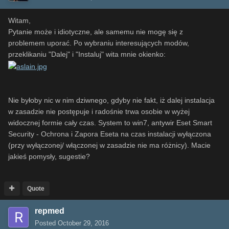
Witam,
Pytanie może i idiotyczne, ale samemu nie mogę się z
problemem uporać. Po wybraniu interesujących modów,
przeklikaniu "Dalej" i "Instaluj" wita mnie okienko:
Nie byłoby nic w nim dziwnego, gdyby nie fakt, iż dalej instalacja
w zasadzie nie postępuje i radośnie trwa osobie w wyżej
widocznej formie cały czas. System to win7, antywir Eset Smart
Security - Ochrona i Zapora Eseta na czas instalacji wyłączona
(przy wyłączonej/ włączonej w zasadzie nie ma różnicy). Macie
jakieś pomysły, sugestie?
Quote
repmed
Posted
October 29, 2016