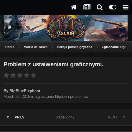
Home
World of Tanks
Sekcja polskojęzyczna
Zgłaszanie błędów
Problem z ustaiweniami graficznymi.
By
BigBlueElephant
March 30, 2015
in
Zgłaszanie błędów i problemów
PREV
Page 2 of 2
NEXT